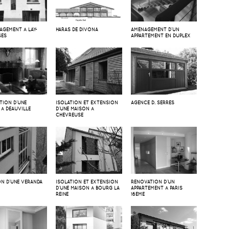
AGEMENT À LAY-
HARAS DE DIVONA
AMÉNAGEMENT D’UN
SES
APPARTEMENT EN DUPLEX
TION D’UNE
ISOLATION ET EXTENSION
AGENCE D. SERRES
 À DEAUVILLE
D’UNE MAISON À
CHEVREUSE
ON D’UNE VÉRANDA
ISOLATION ET EXTENSION
RÉNOVATION D’UN
D’UNE MAISON À BOURG LA
APPARTEMENT À PARIS
REINE
16EME