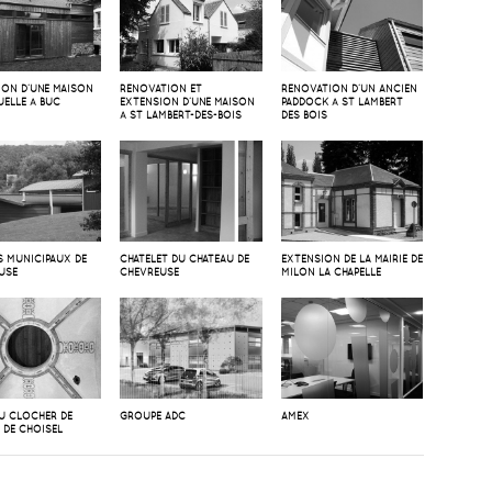
ION D’UNE MAISON
RÉNOVATION ET
RÉNOVATION D’UN ANCIEN
UELLE À BUC
EXTENSION D’UNE MAISON
PADDOCK À ST LAMBERT
À ST LAMBERT-DES-BOIS
DES BOIS
S MUNICIPAUX DE
CHATELET DU CHATEAU DE
EXTENSION DE LA MAIRIE DE
USE
CHEVREUSE
MILON LA CHAPELLE
DU CLOCHER DE
GROUPE ADC
AMEX
E DE CHOISEL