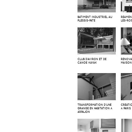
BATIMENT INDUSTRIEL AU
RÉAMÉN
PLESSIS-PATÉ
LES-RO
CLUB D’AVIRON ET DE
RÉNOVA
CANOË KAYAK
MAISON
TRANSFORMATION D’UNE
CRÉATI
GRANGE EN HABITATION À
À PARIS
ARPAJON