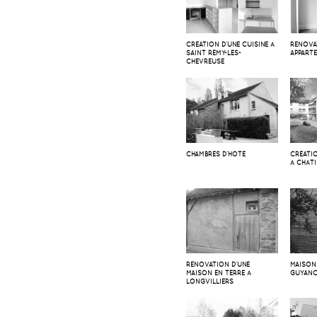
CRÉATION D’UNE CUISINE À
RÉNOVA
SAINT RÉMY-LES-
APPARTE
CHEVREUSE
CHAMBRES D’HOTE
CRÉATI
À CHÂT
RÉNOVATION D’UNE
MAISON
MAISON EN TERRE À
GUYAN
LONGVILLIERS