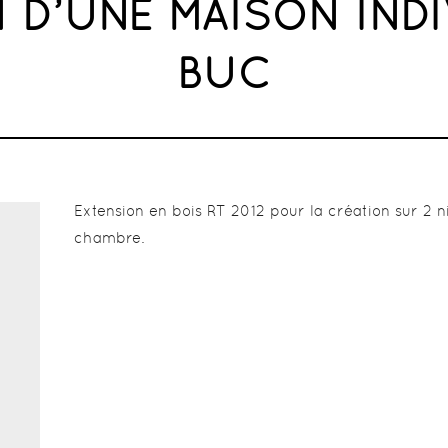
 D’UNE MAISON INDI
BUC
Extension en bois RT 2012 pour la création sur 2 n
chambre.