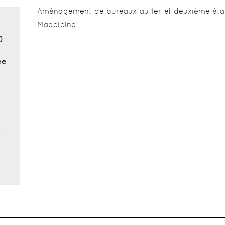
Aménagement de bureaux au 1er et deuxième étag
Madeleine.
)
ée
r