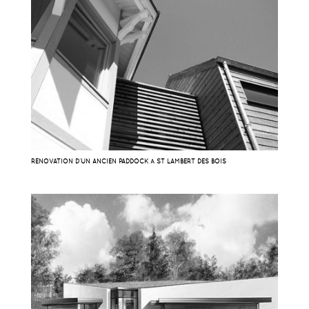
RÉNOVATION D’UN ANCIEN PADDOCK À ST LAMBERT DES BOIS