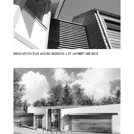
RÉNOVATION D’UN ANCIEN PADDOCK À ST LAMBERT DES BOIS