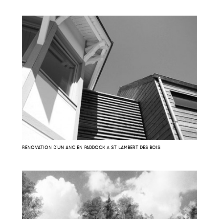
RÉNOVATION D’UN ANCIEN PADDOCK À ST LAMBERT DES BOIS